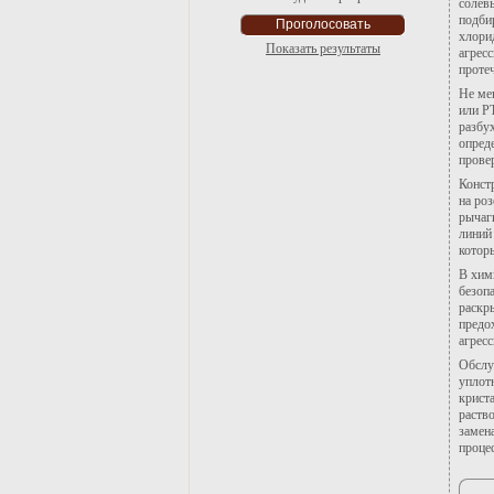
солев
подби
хлори
Показать результаты
агрес
протеч
Не ме
или P
разбух
опреде
прове
Конст
на ро
рычаг
линий
котор
В хим
безоп
раскр
предо
агрес
Обслу
уплот
крист
раств
замен
процес