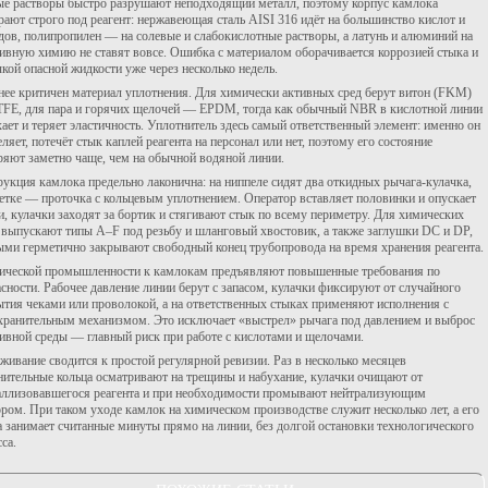
ые растворы быстро разрушают неподходящий металл, поэтому корпус камлока
рают строго под реагент: нержавеющая сталь AISI 316 идёт на большинство кислот и
дов, полипропилен — на солевые и слабокислотные растворы, а латунь и алюминий на
сивную химию не ставят вовсе. Ошибка с материалом оборачивается коррозией стыка и
кой опасной жидкости уже через несколько недель.
нее критичен материал уплотнения. Для химически активных сред берут витон (FKM)
TFE, для пара и горячих щелочей — EPDM, тогда как обычный NBR в кислотной линии
ает и теряет эластичность. Уплотнитель здесь самый ответственный элемент: именно он
ляет, потечёт стык каплей реагента на персонал или нет, поэтому его состояние
ряют заметно чаще, чем на обычной водяной линии.
рукция камлока предельно лаконична: на ниппеле сидят два откидных рычага-кулачка,
зетке — проточка с кольцевым уплотнением. Оператор вставляет половинки и опускает
и, кулачки заходят за бортик и стягивают стык по всему периметру. Для химических
 выпускают типы A–F под резьбу и шланговый хвостовик, а также заглушки DC и DP,
ыми герметично закрывают свободный конец трубопровода на время хранения реагента.
ической промышленности к камлокам предъявляют повышенные требования по
асности. Рабочее давление линии берут с запасом, кулачки фиксируют от случайного
ытия чеками или проволокой, а на ответственных стыках применяют исполнения с
хранительным механизмом. Это исключает «выстрел» рычага под давлением и выброс
сивной среды — главный риск при работе с кислотами и щелочами.
живание сводится к простой регулярной ревизии. Раз в несколько месяцев
нительные кольца осматривают на трещины и набухание, кулачки очищают от
аллизовавшегося реагента и при необходимости промывают нейтрализующим
ором. При таком уходе камлок на химическом производстве служит несколько лет, а его
а занимает считанные минуты прямо на линии, без долгой остановки технологического
са.