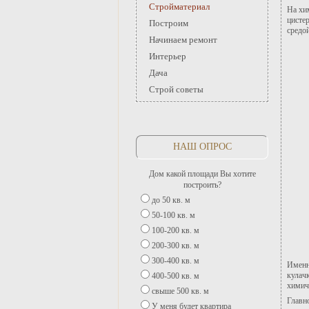
Стройматериал
На хи
цистер
Построим
средо
Начинаем ремонт
Интерьер
Дача
Строй советы
НАШ ОПРОС
Дом какой площади Вы хотите
построить?
до 50 кв. м
50-100 кв. м
100-200 кв. м
200-300 кв. м
300-400 кв. м
Именн
кулач
400-500 кв. м
химич
свыше 500 кв. м
Главн
У меня будет квартира