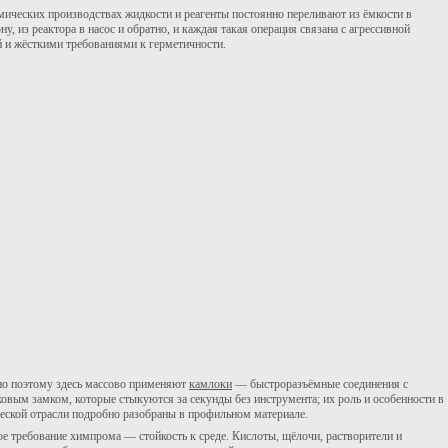
мических производствах жидкости и реагенты постоянно переливают из ёмкости в
ну, из реактора в насос и обратно, и каждая такая операция связана с агрессивной
й и жёсткими требованиями к герметичности.
о поэтому здесь массово применяют
камлоки
— быстроразъёмные соединения с
ковым замком, которые стыкуются за секунды без инструмента; их роль и особенности в
еской отрасли подробно разобраны в профильном материале.
ое требование химпрома — стойкость к среде. Кислоты, щёлочи, растворители и