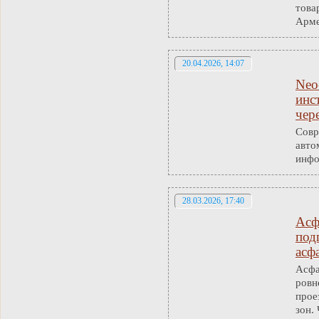
това
Арме
20.04.2026, 14:07
Neo
инс
чер
Совр
авто
инфо
28.03.2026, 17:40
Асф
под
асф
Асфа
ровн
прое
зон.