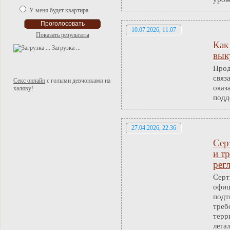
У меня будет квартира
10.07.2026, 11:07
Показать результаты
Как
Загрузка ...
вык
Прод
связ
Секс онлайн
с голыми девчонками на
оказ
халяву!
подд
27.04.2026, 22:36
Сер
и т
рег
Серт
офиц
подт
треб
терр
лега