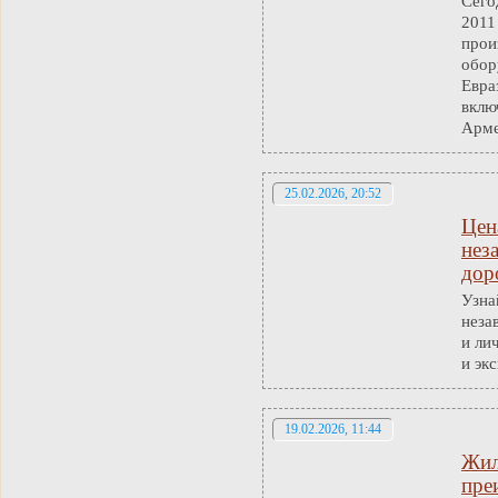
Сего
2011
прои
обор
Евра
вклю
Арме
25.02.2026, 20:52
Цен
нез
дор
Узна
неза
и ли
и эк
19.02.2026, 11:44
Жил
пре