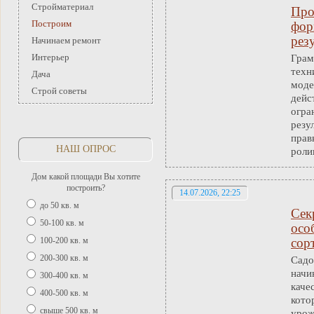
Стройматериал
Про
Построим
фор
рез
Начинаем ремонт
Интерьер
Грам
техн
Дача
моде
Строй советы
дейс
огра
резу
прав
НАШ ОПРОС
роли
Дом какой площади Вы хотите
построить?
14.07.2026, 22:25
до 50 кв. м
Сек
50-100 кв. м
осо
100-200 кв. м
сор
200-300 кв. м
Садо
начи
300-400 кв. м
каче
400-500 кв. м
кото
свыше 500 кв. м
урож