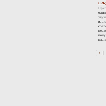
пок
Прио
один
улуч
вари
совр
позв
полу
план
1