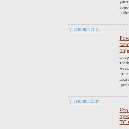
учит
водо
рабо
25.03.2026, 11:11
Pow
кач
пор
Совр
треб
мета
стал
долг
цвет
28.02.2026, 22:27
Что
нуж
ТС 