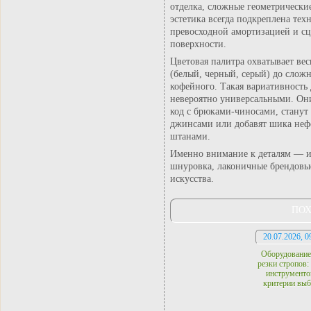
отделка, сложные геометрически
эстетика всегда подкреплена тех
превосходной амортизацией и сц
поверхности.
Цветовая палитра охватывает вес
(белый, черный, серый) до слож
кофейного. Такая вариативность 
невероятно универсальными. Они
код с брюками-чиносами, станут 
джинсами или добавят шика неф
штанами.
Именно внимание к деталям — ид
шнуровка, лаконичные брендовые
искусства.
ПОХ
20.07.2026, 0
Оборудование
резки стропов:
инструменто
критерии выб