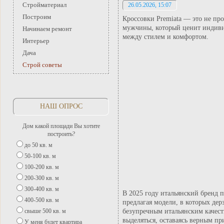
Стройматериал
26.05.2026, 15:07
Построим
Кроссовки Premiata — это не про
мужчины, который ценит индиви
Начинаем ремонт
между стилем и комфортом.
Интерьер
Дача
Строй советы
НАШ ОПРОС
Дом какой площади Вы хотите
построить?
до 50 кв. м
50-100 кв. м
100-200 кв. м
200-300 кв. м
300-400 кв. м
В 2025 году итальянский бренд п
400-500 кв. м
предлагая модели, в которых де
безупречным итальянским качеств
свыше 500 кв. м
выделяться, оставаясь верным пр
У меня будет квартира