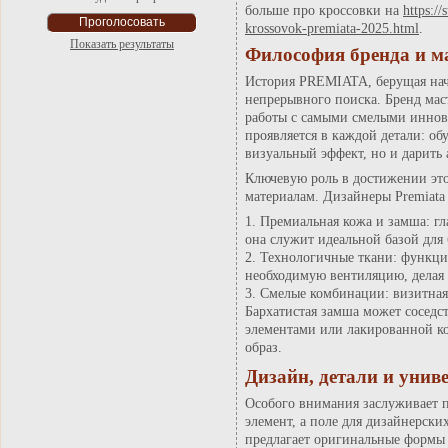
больше про кроссовки на
https:/
krossovok-premiata-2025.html
.
Показать результаты
Философия бренда и м
История PREMIATA, берущая нача
непрерывного поиска. Бренд мас
работы с самыми смелыми иннов
проявляется в каждой детали: об
визуальный эффект, но и дарить
Ключевую роль в достижении эт
материалам. Дизайнеры Premiata
Премиальная кожа и замша: гла
она служит идеальной базой для
Технологичные ткани: функци
необходимую вентиляцию, делая 
Смелые комбинации: визитная 
Бархатистая замша может сосед
элементами или лакированной к
образ.
Дизайн, детали и унив
Особого внимания заслуживает 
элемент, а поле для дизайнерск
предлагает оригинальные формы 