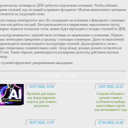
троительства лестницы из ДПК требуется подготовить основание. Чтобы избежать
дания ступеней, под лестницей устраивают фундамент. Монтаж композитного материала
ствляется по следующей схеме.
вую очередь монтируются лаги. Их укладывают на основание и фиксируют с помощью
езов или дюбель-гвоздей. Лаги располагаются в направлении, параллельном спуску.
 каркас окажется полностью готов, можно будет переходить к укладке ступеней из ДПК.
ы всегда начинаются с верхней части лестницы по направлению к основанию. Первую
ньку необходимо прикрепить к крыльцу с помощью кляммеров. Далее по аналогичной
 производится монтаж второй и последующих ступеней. Доски крепятся к лагам с
ью специальных соединительных клипс. Зазор между досками должен составлять не
 15 мм. Таким образом, компенсируется расширение доски под действием высоких
ратур.
 ступеней оформляют декоративными накладками.
ПОХОЖИЕ СТАТЬИ
19.07.2026, 23:36
14.07.2026, 22:25
Промпты для видео:
Секреты обильного
как формулировать
урожая сливы и
запросы для точного
особенности выбора
результата
зимостойких сортов
для интенсивного сада
10.07.2026, 11:07
27.04.2026, 22:36