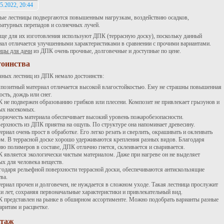
5.2022, 20:44
ые лестницы подвергаются повышенным нагрузкам, воздействию осадков,
ратурных перепадов и солнечных лучей.
аще для их изготовления используют ДПК (террасную доску), поскольку данный
иал отличается улучшенными характеристиками в сравнении с прочими вариантами.
ицы для дачи
из ДПК очень прочные, долговечные и доступные по цене.
тоинства
чных лестниц из ДПК немало достоинств:
позитный материал отличается высокой влагостойкостью. Ему не страшны повышенная
сть, дождь или снег.
 не подвержен образованию грибков или плесени. Композит не привлекает грызунов и
ых насекомых.
орючесть материала обеспечивает высокий уровень пожаробезопасности.
ерхность из ДПК приятна на ощупь. По структуре она напоминает древесину.
ериал очень прост в обработке. Его легко резать и сверлить, окрашивать и оклеивать
м. В террасной доске хорошо удерживаются крепления разных видов. Благодаря
ию полимеров в составе, ДПК отлично гнется, склеивается и сваривается.
 является экологически чистым материалом. Даже при нагреве он не выделяет
ых для человека веществ.
годаря рельефной поверхности террасной доски, обеспечиваются антискользящие
ва.
ериал прочен и долговечен, не нуждается в сложном уходе. Такая лестница прослужит
ки лет, сохраняя первоначальные характеристики и привлекательный вид.
 представлен на рынке в обширном ассортименте. Можно подобрать варианты разные
аритам и расцветке.
таж