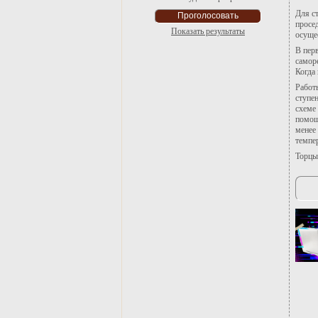
Для с
просе
Показать результаты
осуще
В пер
самор
Когда
Работ
ступе
схеме
помощ
менее
темпе
Торцы