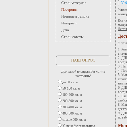
Стройматериал
30.0
Построим
Уличн
темпе
Начинаем ремонт
Все ч
Интерьер
матер
Лестн
Дача
Дос
Строй советы
У ули
Ком
влажно
ДПК
НАШ ОПРОС
вредн
Нег
Пов
Дом какой площади Вы хотите
Мат
построить?
шпоно
до 50 кв. м
налич
ДПК
50-100 кв. м
вредн
100-200 кв. м
Бла
свойст
200-300 кв. м
Мат
300-400 кв. м
десят
ДПК
400-500 кв. м
по габ
свыше 500 кв. м
Мон
У меня будет квартира