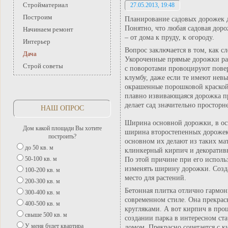
Стройматериал
27.05.2013, 19:48
Построим
Планирование садовых дорожек д
Понятно, что любая садовая дор
Начинаем ремонт
– от дома к пруду, к огороду.
Интерьер
Вопрос заключается в том, как с
Дача
Укороченные прямые дорожки ра
Строй советы
с поворотами провоцируют повер
клумбу, даже если те имеют невы
окрашенные порошковой краско
плавно извивающаяся дорожка пр
делает сад значительно просторне
НАШ ОПРОС
Ширина основной дорожки, в осно
Дом какой площади Вы хотите
ширина второстепенных дорожек с
построить?
основном их делают из таких мат
до 50 кв. м
клинкерный кирпич и декоратив
50-100 кв. м
По этой причине при его исполь
изменять ширину дорожки. Созда
100-200 кв. м
место для растений.
200-300 кв. м
Бетонная плитка отлично гармон
300-400 кв. м
современном стиле. Она прекра
400-500 кв. м
кругляками. А вот кирпич в про
свыше 500 кв. м
создании парка в интересном ста
У меня будет квартира
домом. Прекрасно сочетается с 